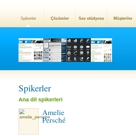
Spikerler
Çözümler
Ses stüdyosu
Müşteriler
Spikerler
Ana dil spikerleri
Amelie
Persché