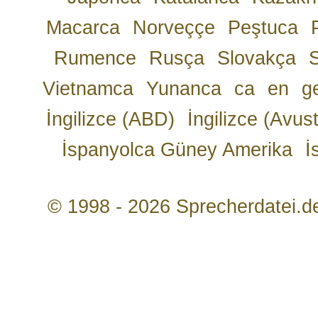
Macarca
Norveççe
Peştuca
Rumence
Rusça
Slovakça
Vietnamca
Yunanca
ca
en
g
İngilizce (ABD)
İngilizce (Avust
İspanyolca Güney Amerika
İ
© 1998 - 2026 Sprecherdatei.d