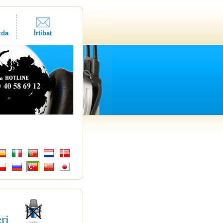
zda
İrtibat
eri