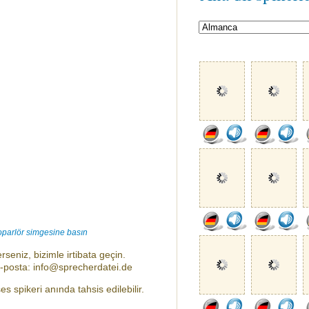
oparlör simgesine basın
rseniz, bizimle irtibata geçin.
e-posta: info@sprecherdatei.de
 spikeri anında tahsis edilebilir.