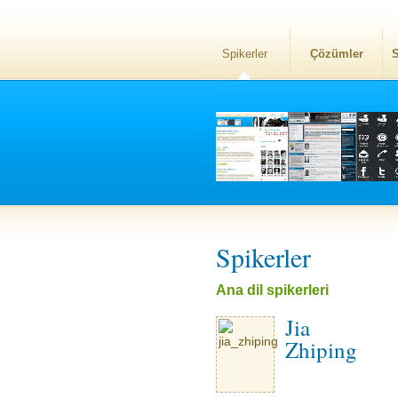
Spikerler
Çözümler
S
Spikerler
Ana dil spikerleri
Jia
Zhiping