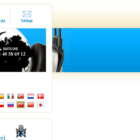
zda
İrtibat
eri