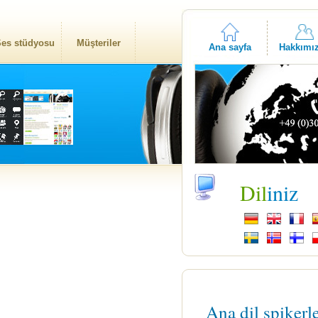
es stüdyosu
Müşteriler
Ana sayfa
Hakkımı
Dil
iniz
Ana dil spikerl