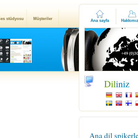
es stüdyosu
Müşteriler
Ana sayfa
Hakkımı
Dil
iniz
Ana dil spikerl