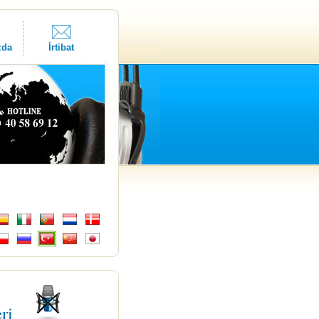
zda
İrtibat
eri