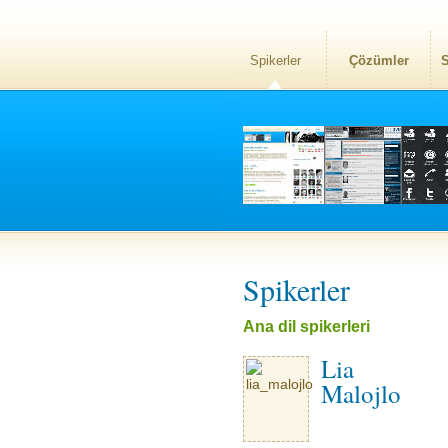
Spikerler
Çözümler
S
Spikerler
Ana dil spikerleri
Lia
Malojlo