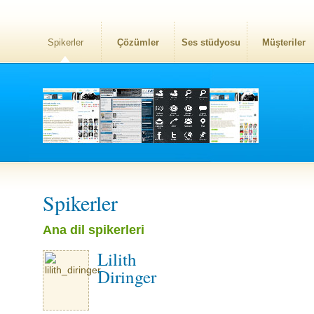
Spikerler
Çözümler
Ses stüdyosu
Müşteriler
Spikerler
Ana dil spikerleri
Lilith
Diringer