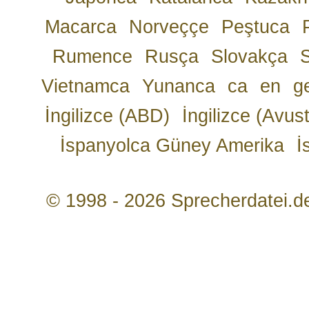
Macarca
Norveççe
Peştuca
Rumence
Rusça
Slovakça
Vietnamca
Yunanca
ca
en
g
İngilizce (ABD)
İngilizce (Avust
İspanyolca Güney Amerika
İ
© 1998 - 2026 Sprecherdatei.d