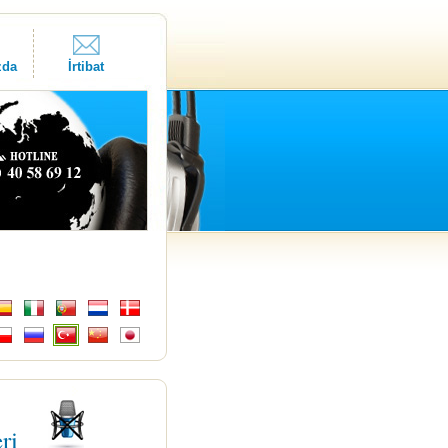
zda
İrtibat
eri