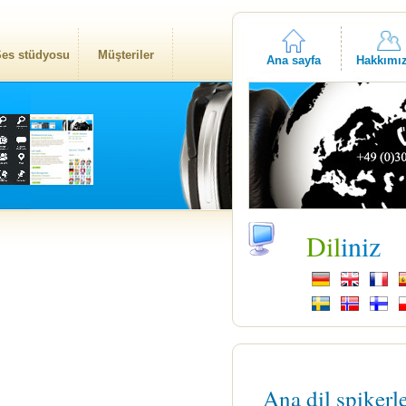
es stüdyosu
Müşteriler
Ana sayfa
Hakkımı
Dil
iniz
Ana dil spikerl