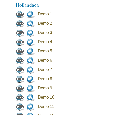
Hollandaca
Demo 1
Demo 2
Demo 3
Demo 4
Demo 5
Demo 6
Demo 7
Demo 8
Demo 9
Demo 10
Demo 11