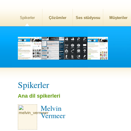
Spikerler
Çözümler
Ses stüdyosu
Müşteriler
Spikerler
Ana dil spikerleri
Melvin
Vermeer