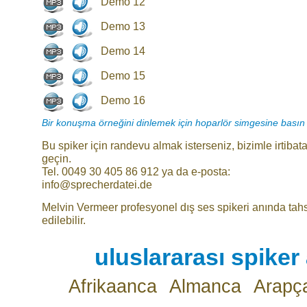
Demo 12
Demo 13
Demo 14
Demo 15
Demo 16
Bir konuşma örneğini dinlemek için hoparlör simgesine basın
Bu spiker için randevu almak isterseniz, bizimle irtibat
geçin.
Tel. 0049 30 405 86 912 ya da e-posta:
info@sprecherdatei.de
Melvin Vermeer profesyonel dış ses spikeri anında tah
edilebilir.
uluslararası spiker 
Afrikaanca
Almanca
Arapç