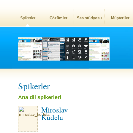
Spikerler
Çözümler
Ses stüdyosu
Müşteriler
Spikerler
Ana dil spikerleri
Miroslav
Kudela