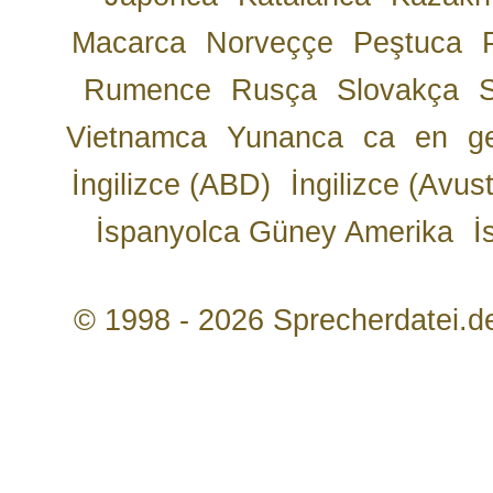
Macarca
Norveççe
Peştuca
Rumence
Rusça
Slovakça
Vietnamca
Yunanca
ca
en
g
İngilizce (ABD)
İngilizce (Avust
İspanyolca Güney Amerika
İ
© 1998 - 2026 Sprecherdatei.d