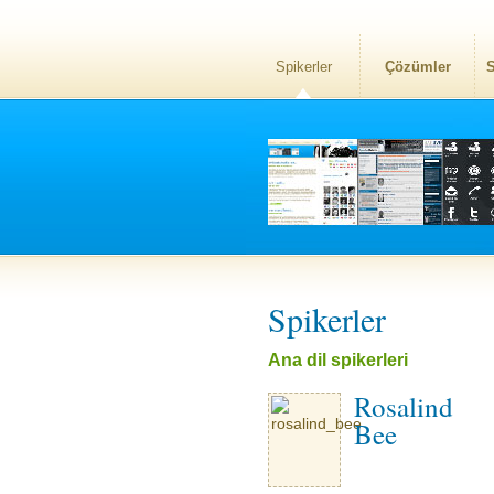
Spikerler
Çözümler
S
Spikerler
Ana dil spikerleri
Rosalind
Bee