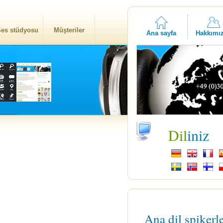
es stüdyosu
Müşteriler
Ana sayfa
Hakkımı
Dil
iniz
Ana dil spikerl