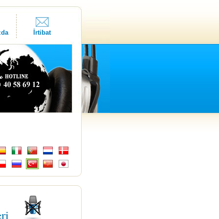
zda
İrtibat
eri