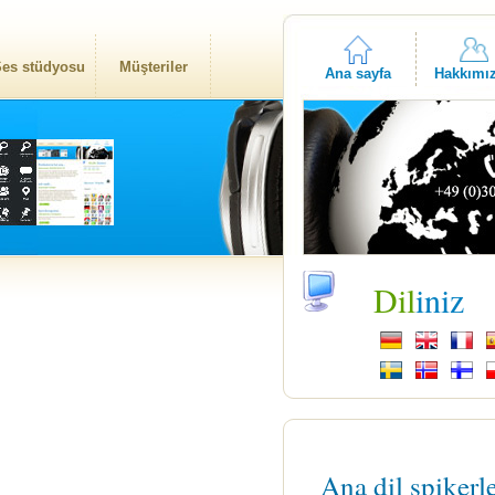
es stüdyosu
Müşteriler
Ana sayfa
Hakkımı
Dil
iniz
Ana dil spikerl