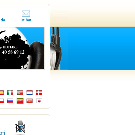
zda
İrtibat
eri