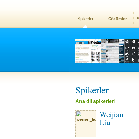
Spikerler
Çözümler
S
Spikerler
Ana dil spikerleri
Weijian
Liu