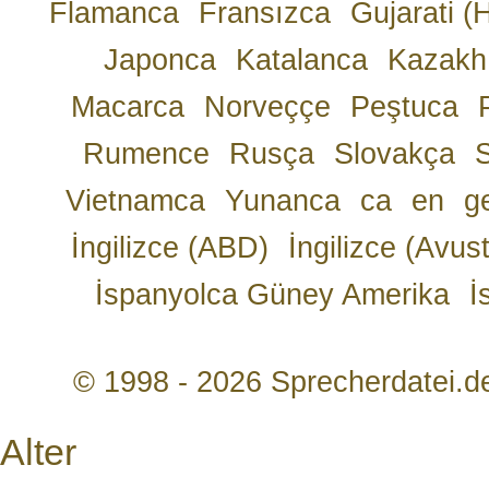
Flamanca
Fransızca
Gujarati (
Japonca
Katalanca
Kazakh
Macarca
Norveççe
Peştuca
Rumence
Rusça
Slovakça
Vietnamca
Yunanca
ca
en
g
İngilizce (ABD)
İngilizce (Avust
İspanyolca Güney Amerika
İ
© 1998 - 2026 Sprecherdatei.d
Alter